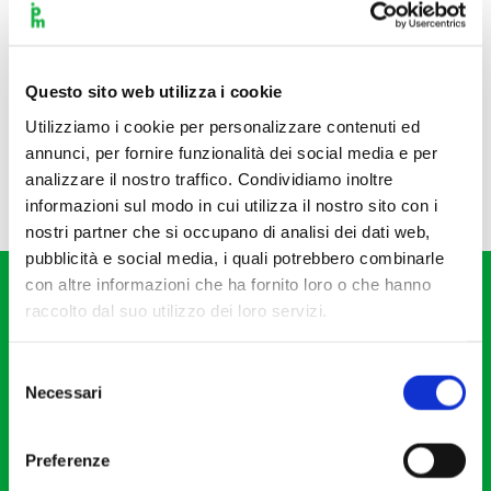
Questo sito web utilizza i cookie
Utilizziamo i cookie per personalizzare contenuti ed
annunci, per fornire funzionalità dei social media e per
analizzare il nostro traffico. Condividiamo inoltre
informazioni sul modo in cui utilizza il nostro sito con i
nostri partner che si occupano di analisi dei dati web,
pubblicità e social media, i quali potrebbero combinarle
con altre informazioni che ha fornito loro o che hanno
raccolto dal suo utilizzo dei loro servizi.
Selezione
Necessari
del
Fondazione I Pomeriggi Musicali
consenso
Via S. Giovanni sul Muro, 2
Preferenze
20121 Milano