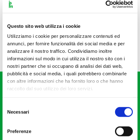
Questo sito web utilizza i cookie
Utilizziamo i cookie per personalizzare contenuti ed
annunci, per fornire funzionalità dei social media e per
analizzare il nostro traffico. Condividiamo inoltre
informazioni sul modo in cui utilizza il nostro sito con i
nostri partner che si occupano di analisi dei dati web,
pubblicità e social media, i quali potrebbero combinarle
con altre informazioni che ha fornito loro o che hanno
raccolto dal suo utilizzo dei loro servizi.
Selezione
Necessari
del
Fondazione I Pomeriggi Musicali
consenso
Via S. Giovanni sul Muro, 2
Preferenze
20121 Milano