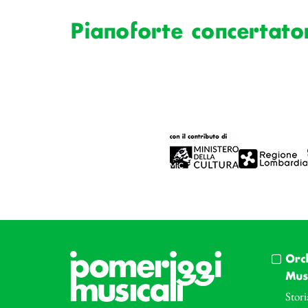
Pianoforte concertator
Orc
Musi
Stori