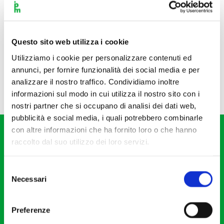
Questo sito web utilizza i cookie
Utilizziamo i cookie per personalizzare contenuti ed
annunci, per fornire funzionalità dei social media e per
analizzare il nostro traffico. Condividiamo inoltre
informazioni sul modo in cui utilizza il nostro sito con i
nostri partner che si occupano di analisi dei dati web,
pubblicità e social media, i quali potrebbero combinarle
con altre informazioni che ha fornito loro o che hanno
raccolto dal suo utilizzo dei loro servizi.
Selezione
Necessari
del
Fondazione I Pomeriggi Musicali
consenso
Via S. Giovanni sul Muro, 2
Preferenze
20121 Milano