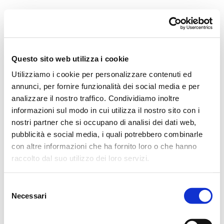
Orchestra i Pomeriggi Musicali
Governance
Storia
Direttore artistico
Direttore Emerito
Professori D’Orchestra
Questo sito web utilizza i cookie
Teatro Dal Verme
Utilizziamo i cookie per personalizzare contenuti ed
La Storia
I Protagonisti
annunci, per fornire funzionalità dei social media e per
I Festival
analizzare il nostro traffico. Condividiamo inoltre
Regolamento di Sala
informazioni sul modo in cui utilizza il nostro sito con i
Area Tecnica
Calendario
nostri partner che si occupano di analisi dei dati web,
Cartellone
pubblicità e social media, i quali potrebbero combinarle
I Pomeriggi Musicali
con altre informazioni che ha fornito loro o che hanno
Teatro Dal Verme
Biglietteria
raccolto dal suo utilizzo dei loro servizi.
Acquista
Selezione
Necessari
del
consenso