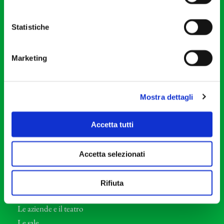
20121 Milano
Partita Iva 04410060158
Statistiche
Cod. Fisc. 80078650159
Tel: +39 02 87905
Marketing
Teatro Dal Verme
Via S. Giovanni sul Muro, 2
20121 Milano
Mostra dettagli
Orchestra I Pomeriggi Musicali
Accetta tutti
Storia
Direttore Artistico
Accetta selezionati
Direttore emerito
Professori d’Orchestra
Rifiuta
Eventi Corporate
Le aziende e il teatro
Le sale