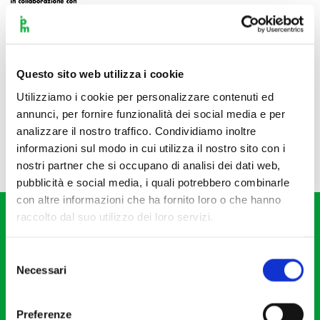
Questo sito web utilizza i cookie
Utilizziamo i cookie per personalizzare contenuti ed
annunci, per fornire funzionalità dei social media e per
analizzare il nostro traffico. Condividiamo inoltre
informazioni sul modo in cui utilizza il nostro sito con i
nostri partner che si occupano di analisi dei dati web,
pubblicità e social media, i quali potrebbero combinarle
con altre informazioni che ha fornito loro o che hanno
raccolto dal suo utilizzo dei loro servizi.
Selezione
Necessari
del
consenso
Fondazione I Pomeriggi Musicali
Via S. Giovanni sul Muro, 2
Preferenze