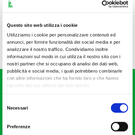
Questo sito web utilizza i cookie
Utilizziamo i cookie per personalizzare contenuti ed
annunci, per fornire funzionalità dei social media e per
analizzare il nostro traffico. Condividiamo inoltre
informazioni sul modo in cui utilizza il nostro sito con i
nostri partner che si occupano di analisi dei dati web,
pubblicità e social media, i quali potrebbero combinarle
con altre informazioni che ha fornito loro o che hanno
raccolto dal suo utilizzo dei loro servizi.
Selezione
Necessari
del
Fondazione I Pomeriggi Musicali
consenso
Via S. Giovanni sul Muro, 2
Preferenze
20121 Milano