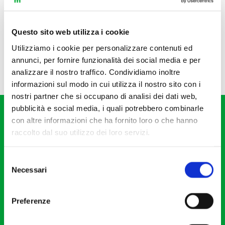
Questo sito web utilizza i cookie
Utilizziamo i cookie per personalizzare contenuti ed
annunci, per fornire funzionalità dei social media e per
analizzare il nostro traffico. Condividiamo inoltre
informazioni sul modo in cui utilizza il nostro sito con i
nostri partner che si occupano di analisi dei dati web,
pubblicità e social media, i quali potrebbero combinarle
con altre informazioni che ha fornito loro o che hanno
raccolto dal suo utilizzo dei loro servizi.
Selezione
Fondazione I Pomeriggi Musicali
Necessari
del
Via S. Giovanni sul Muro, 2
consenso
20121 Milano
Preferenze
Partita Iva 04410060158
Cod. Fisc. 80078650159