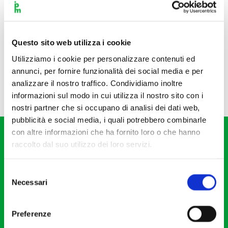
Questo sito web utilizza i cookie
Utilizziamo i cookie per personalizzare contenuti ed
annunci, per fornire funzionalità dei social media e per
analizzare il nostro traffico. Condividiamo inoltre
informazioni sul modo in cui utilizza il nostro sito con i
nostri partner che si occupano di analisi dei dati web,
pubblicità e social media, i quali potrebbero combinarle
con altre informazioni che ha fornito loro o che hanno
raccolto dal suo utilizzo dei loro servizi.
Selezione
Necessari
del
Fondazione I Pomeriggi Musicali
consenso
Via S. Giovanni sul Muro, 2
Preferenze
20121 Milano