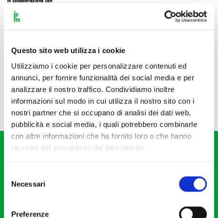
Questo sito web utilizza i cookie
Utilizziamo i cookie per personalizzare contenuti ed
annunci, per fornire funzionalità dei social media e per
analizzare il nostro traffico. Condividiamo inoltre
informazioni sul modo in cui utilizza il nostro sito con i
nostri partner che si occupano di analisi dei dati web,
pubblicità e social media, i quali potrebbero combinarle
con altre informazioni che ha fornito loro o che hanno
raccolto dal suo utilizzo dei loro servizi.
Selezione
Necessari
del
consenso
Fondazione I Pomeriggi Musicali
Via S. Giovanni sul Muro, 2
Preferenze