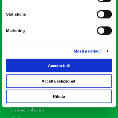
20121 Milano
Partita Iva 04410060158
Statistiche
Cod. Fisc. 80078650159
Tel: +39 02 87905
Marketing
Teatro Dal Verme
Via S. Giovanni sul Muro, 2
20121 Milano
Mostra dettagli
Orchestra I Pomeriggi Musicali
Accetta tutti
Storia
Direttore Artistico
Accetta selezionati
Direttore emerito
Professori d’Orchestra
Rifiuta
Eventi Corporate
Le aziende e il teatro
Le sale