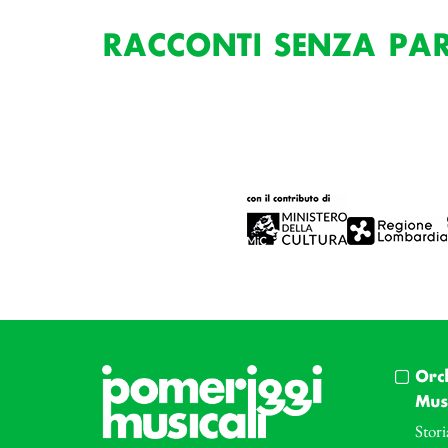
RACCONTI SENZA PAROL
Orc
Musi
Stori