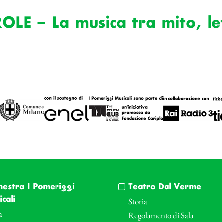
E – La musica tra mito, let
hestra I Pomeriggi
Teatro Dal Verme
cali
Storia
a
Regolamento di Sala