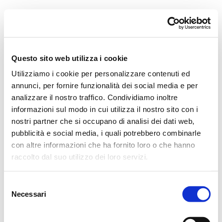
Orchestra i Pomeriggi Musicali
Governance
Storia
Direttore artistico
Direttore Emerito
Professori D’Orchestra
Questo sito web utilizza i cookie
Teatro Dal Verme
Utilizziamo i cookie per personalizzare contenuti ed
La Storia
I Protagonisti
annunci, per fornire funzionalità dei social media e per
I Festival
analizzare il nostro traffico. Condividiamo inoltre
Regolamento di Sala
informazioni sul modo in cui utilizza il nostro sito con i
Area Tecnica
Calendario
nostri partner che si occupano di analisi dei dati web,
Cartellone
pubblicità e social media, i quali potrebbero combinarle
I Pomeriggi Musicali
con altre informazioni che ha fornito loro o che hanno
Teatro Dal Verme
Biglietteria
raccolto dal suo utilizzo dei loro servizi.
Acquista
Selezione
Necessari
del
consenso