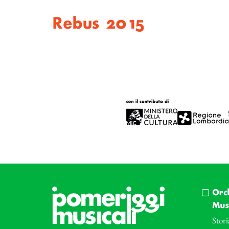
Rebus 2015
Orc
Musi
Stori