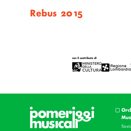
Rebus 2015
Orc
Musi
Stori