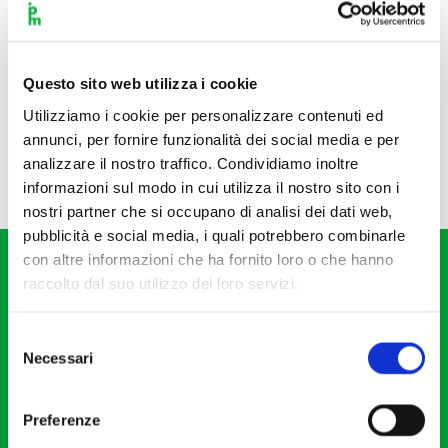
Questo sito web utilizza i cookie
Utilizziamo i cookie per personalizzare contenuti ed
annunci, per fornire funzionalità dei social media e per
analizzare il nostro traffico. Condividiamo inoltre
informazioni sul modo in cui utilizza il nostro sito con i
nostri partner che si occupano di analisi dei dati web,
pubblicità e social media, i quali potrebbero combinarle
con altre informazioni che ha fornito loro o che hanno
raccolto dal suo utilizzo dei loro servizi.
Selezione
Necessari
del
Fondazione I Pomeriggi Musicali
consenso
Via S. Giovanni sul Muro, 2
Preferenze
20121 Milano