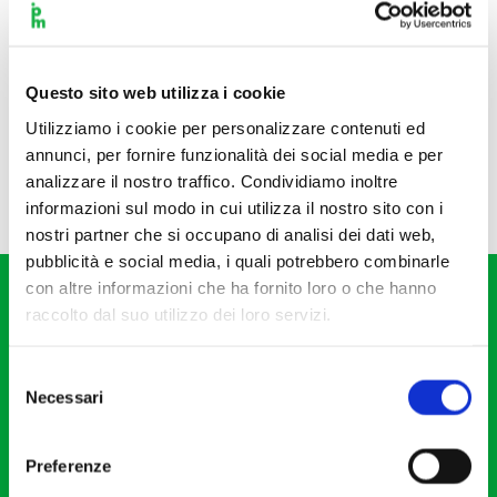
Questo sito web utilizza i cookie
Utilizziamo i cookie per personalizzare contenuti ed
annunci, per fornire funzionalità dei social media e per
analizzare il nostro traffico. Condividiamo inoltre
informazioni sul modo in cui utilizza il nostro sito con i
nostri partner che si occupano di analisi dei dati web,
pubblicità e social media, i quali potrebbero combinarle
con altre informazioni che ha fornito loro o che hanno
raccolto dal suo utilizzo dei loro servizi.
Selezione
Necessari
del
Fondazione I Pomeriggi Musicali
consenso
Via S. Giovanni sul Muro, 2
Preferenze
20121 Milano