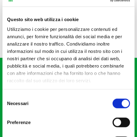
Questo sito web utilizza i cookie
Utilizziamo i cookie per personalizzare contenuti ed
annunci, per fornire funzionalità dei social media e per
analizzare il nostro traffico. Condividiamo inoltre
informazioni sul modo in cui utilizza il nostro sito con i
nostri partner che si occupano di analisi dei dati web,
pubblicità e social media, i quali potrebbero combinarle
con altre informazioni che ha fornito loro o che hanno
raccolto dal suo utilizzo dei loro servizi.
Selezione
Fondazione I Pomeriggi Musicali
Necessari
del
Via S. Giovanni sul Muro, 2
consenso
20121 Milano
Preferenze
Partita Iva 04410060158
Cod. Fisc. 80078650159