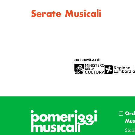
Serate Musicali
Orc
Musi
Stori