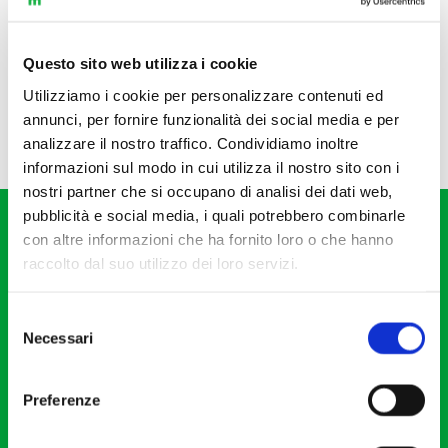
Questo sito web utilizza i cookie
Utilizziamo i cookie per personalizzare contenuti ed
annunci, per fornire funzionalità dei social media e per
analizzare il nostro traffico. Condividiamo inoltre
informazioni sul modo in cui utilizza il nostro sito con i
nostri partner che si occupano di analisi dei dati web,
pubblicità e social media, i quali potrebbero combinarle
con altre informazioni che ha fornito loro o che hanno
raccolto dal suo utilizzo dei loro servizi.
Selezione
Fondazione I Pomeriggi Musicali
Necessari
del
Via S. Giovanni sul Muro, 2
consenso
20121 Milano
Preferenze
Partita Iva 04410060158
Cod. Fisc. 80078650159