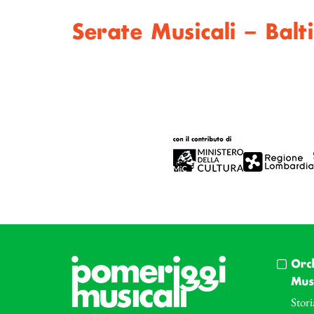
Serate Musicali – Bal
Orc
Musi
Stori