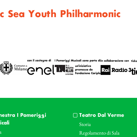
tic Sea Youth Philharmonic
hestra I Pomeriggi
Teatro Dal Verme
cali
Storia
a
Regolamento di Sala