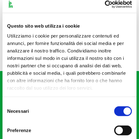
Questo sito web utilizza i cookie
Utilizziamo i cookie per personalizzare contenuti ed
annunci, per fornire funzionalità dei social media e per
analizzare il nostro traffico. Condividiamo inoltre
informazioni sul modo in cui utilizza il nostro sito con i
nostri partner che si occupano di analisi dei dati web,
pubblicità e social media, i quali potrebbero combinarle
con altre informazioni che ha fornito loro o che hanno
raccolto dal suo utilizzo dei loro servizi.
Selezione
Necessari
del
Fondazione I Pomeriggi Musicali
consenso
Via S. Giovanni sul Muro, 2
Preferenze
20121 Milano