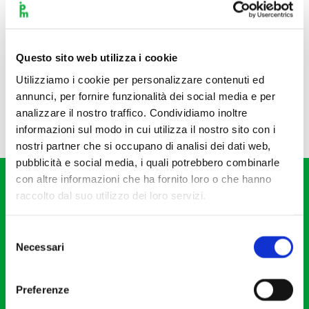
Questo sito web utilizza i cookie
Utilizziamo i cookie per personalizzare contenuti ed
annunci, per fornire funzionalità dei social media e per
analizzare il nostro traffico. Condividiamo inoltre
informazioni sul modo in cui utilizza il nostro sito con i
nostri partner che si occupano di analisi dei dati web,
pubblicità e social media, i quali potrebbero combinarle
con altre informazioni che ha fornito loro o che hanno
raccolto dal suo utilizzo dei loro servizi.
Selezione
Necessari
del
Fondazione I Pomeriggi Musicali
consenso
Via S. Giovanni sul Muro, 2
Preferenze
20121 Milano