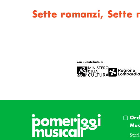
Sette romanzi, Sette n
Orc
Musi
Stori