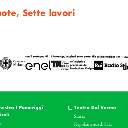
ote, Sette lavori
hestra I Pomeriggi
Teatro Dal Verme
cali
Storia
a
Regolamento di Sala