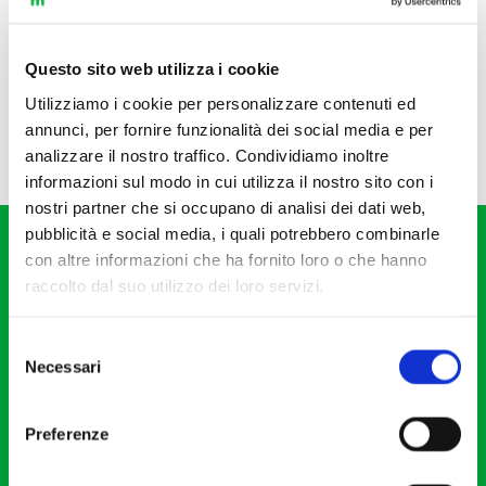
Questo sito web utilizza i cookie
Utilizziamo i cookie per personalizzare contenuti ed
annunci, per fornire funzionalità dei social media e per
analizzare il nostro traffico. Condividiamo inoltre
informazioni sul modo in cui utilizza il nostro sito con i
nostri partner che si occupano di analisi dei dati web,
pubblicità e social media, i quali potrebbero combinarle
con altre informazioni che ha fornito loro o che hanno
raccolto dal suo utilizzo dei loro servizi.
Selezione
Fondazione I Pomeriggi Musicali
Necessari
del
Via S. Giovanni sul Muro, 2
consenso
20121 Milano
Preferenze
Partita Iva 04410060158
Cod. Fisc. 80078650159