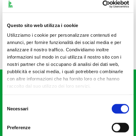
Questo sito web utilizza i cookie
Utilizziamo i cookie per personalizzare contenuti ed
annunci, per fornire funzionalità dei social media e per
analizzare il nostro traffico. Condividiamo inoltre
informazioni sul modo in cui utilizza il nostro sito con i
nostri partner che si occupano di analisi dei dati web,
pubblicità e social media, i quali potrebbero combinarle
con altre informazioni che ha fornito loro o che hanno
raccolto dal suo utilizzo dei loro servizi.
Selezione
Necessari
del
Fondazione I Pomeriggi Musicali
consenso
Via S. Giovanni sul Muro, 2
Preferenze
20121 Milano