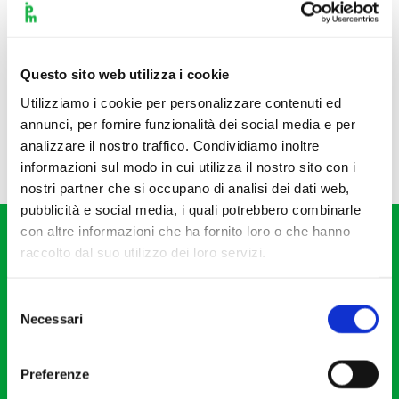
Questo sito web utilizza i cookie
Utilizziamo i cookie per personalizzare contenuti ed
annunci, per fornire funzionalità dei social media e per
analizzare il nostro traffico. Condividiamo inoltre
informazioni sul modo in cui utilizza il nostro sito con i
nostri partner che si occupano di analisi dei dati web,
pubblicità e social media, i quali potrebbero combinarle
con altre informazioni che ha fornito loro o che hanno
raccolto dal suo utilizzo dei loro servizi.
Selezione
Necessari
del
Fondazione I Pomeriggi Musicali
consenso
Via S. Giovanni sul Muro, 2
Preferenze
20121 Milano