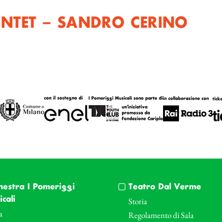
NTET – SANDRO CERINO
hestra I Pomeriggi
Teatro Dal Verme
cali
Storia
a
Regolamento di Sala