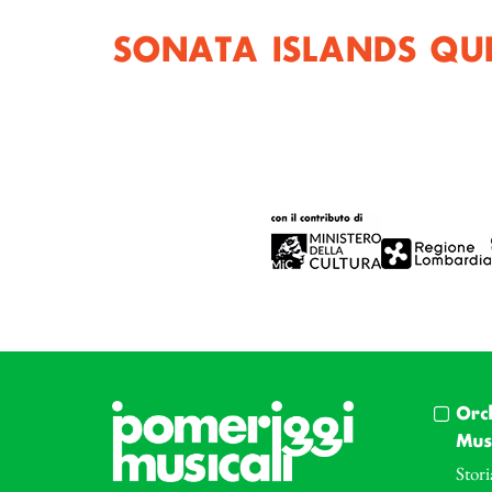
SONATA ISLANDS QUI
Orc
Musi
Stori