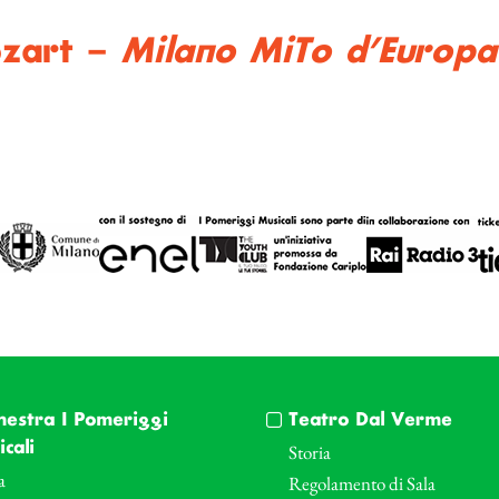
ozart –
Milano MiTo d’Europa
hestra I Pomeriggi
Teatro Dal Verme
cali
Storia
a
Regolamento di Sala