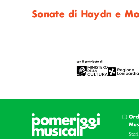
Sonate di Haydn e M
Orc
Musi
Stori