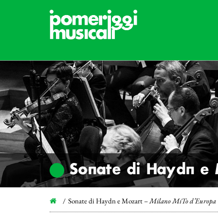
Sonate di Haydn e
Sonate di Haydn e Mozart –
Milano MiTo d’Europa