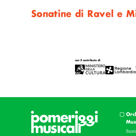
Sonatine di Ravel e M
Orc
Musi
Stori