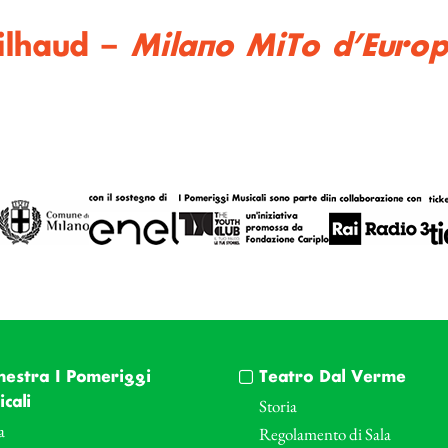
ilhaud –
Milano MiTo d’Euro
hestra I Pomeriggi
Teatro Dal Verme
cali
Storia
a
Regolamento di Sala