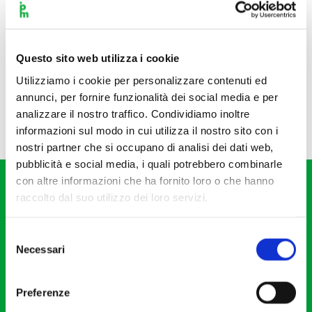
Questo sito web utilizza i cookie
Utilizziamo i cookie per personalizzare contenuti ed
annunci, per fornire funzionalità dei social media e per
analizzare il nostro traffico. Condividiamo inoltre
informazioni sul modo in cui utilizza il nostro sito con i
nostri partner che si occupano di analisi dei dati web,
pubblicità e social media, i quali potrebbero combinarle
con altre informazioni che ha fornito loro o che hanno
raccolto dal suo utilizzo dei loro servizi.
Selezione
Necessari
del
Fondazione I Pomeriggi Musicali
consenso
Via S. Giovanni sul Muro, 2
Preferenze
20121 Milano