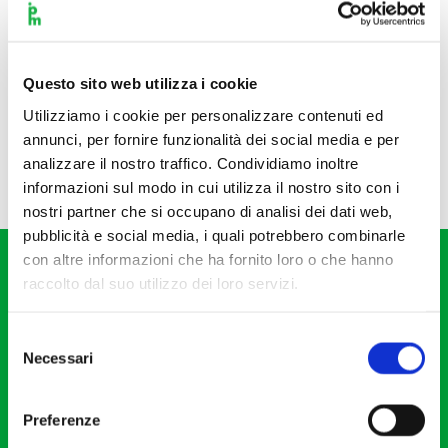
Questo sito web utilizza i cookie
Utilizziamo i cookie per personalizzare contenuti ed
annunci, per fornire funzionalità dei social media e per
analizzare il nostro traffico. Condividiamo inoltre
informazioni sul modo in cui utilizza il nostro sito con i
nostri partner che si occupano di analisi dei dati web,
pubblicità e social media, i quali potrebbero combinarle
con altre informazioni che ha fornito loro o che hanno
raccolto dal suo utilizzo dei loro servizi.
Selezione
Necessari
del
Fondazione I Pomeriggi Musicali
consenso
Via S. Giovanni sul Muro, 2
Preferenze
20121 Milano