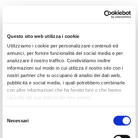
Orchestra i Pomeriggi Musicali
Governance
Storia
Direttore artistico
Direttore Emerito
Professori D’Orchestra
Questo sito web utilizza i cookie
Teatro Dal Verme
Utilizziamo i cookie per personalizzare contenuti ed
La Storia
I Protagonisti
annunci, per fornire funzionalità dei social media e per
I Festival
analizzare il nostro traffico. Condividiamo inoltre
Regolamento di Sala
informazioni sul modo in cui utilizza il nostro sito con i
Area Tecnica
Calendario
nostri partner che si occupano di analisi dei dati web,
Cartellone
pubblicità e social media, i quali potrebbero combinarle
I Pomeriggi Musicali
con altre informazioni che ha fornito loro o che hanno
Teatro Dal Verme
Biglietteria
raccolto dal suo utilizzo dei loro servizi.
Acquista
Selezione
Necessari
del
consenso