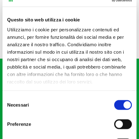
Questo sito web utilizza i cookie
Utilizziamo i cookie per personalizzare contenuti ed
annunci, per fornire funzionalità dei social media e per
analizzare il nostro traffico. Condividiamo inoltre
informazioni sul modo in cui utilizza il nostro sito con i
nostri partner che si occupano di analisi dei dati web,
pubblicità e social media, i quali potrebbero combinarle
con altre informazioni che ha fornito loro o che hanno
raccolto dal suo utilizzo dei loro servizi.
Selezione
Fondazione I Pomeriggi Musicali
Necessari
del
Via S. Giovanni sul Muro, 2
consenso
20121 Milano
Preferenze
Partita Iva 04410060158
Cod. Fisc. 80078650159