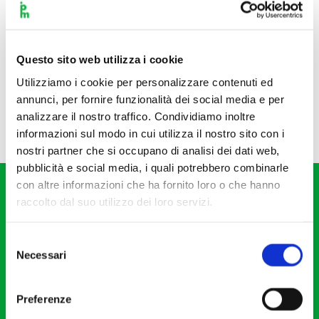
Questo sito web utilizza i cookie
Utilizziamo i cookie per personalizzare contenuti ed
annunci, per fornire funzionalità dei social media e per
analizzare il nostro traffico. Condividiamo inoltre
informazioni sul modo in cui utilizza il nostro sito con i
nostri partner che si occupano di analisi dei dati web,
pubblicità e social media, i quali potrebbero combinarle
con altre informazioni che ha fornito loro o che hanno
raccolto dal suo utilizzo dei loro servizi.
Selezione
Necessari
del
Fondazione I Pomeriggi Musicali
consenso
Via S. Giovanni sul Muro, 2
Preferenze
20121 Milano