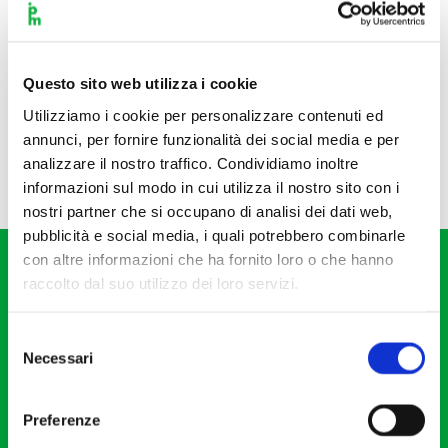
Questo sito web utilizza i cookie
Utilizziamo i cookie per personalizzare contenuti ed
annunci, per fornire funzionalità dei social media e per
analizzare il nostro traffico. Condividiamo inoltre
informazioni sul modo in cui utilizza il nostro sito con i
nostri partner che si occupano di analisi dei dati web,
pubblicità e social media, i quali potrebbero combinarle
con altre informazioni che ha fornito loro o che hanno
raccolto dal suo utilizzo dei loro servizi.
Selezione
Necessari
del
Fondazione I Pomeriggi Musicali
consenso
Via S. Giovanni sul Muro, 2
Preferenze
20121 Milano