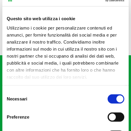
Questo sito web utilizza i cookie
Utilizziamo i cookie per personalizzare contenuti ed
annunci, per fornire funzionalità dei social media e per
analizzare il nostro traffico. Condividiamo inoltre
informazioni sul modo in cui utilizza il nostro sito con i
nostri partner che si occupano di analisi dei dati web,
pubblicità e social media, i quali potrebbero combinarle
con altre informazioni che ha fornito loro o che hanno
raccolto dal suo utilizzo dei loro servizi.
Selezione
Fondazione I Pomeriggi Musicali
Necessari
del
Via S. Giovanni sul Muro, 2
consenso
20121 Milano
Preferenze
Partita Iva 04410060158
Cod. Fisc. 80078650159