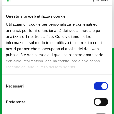
Questo sito web utilizza i cookie
Utilizziamo i cookie per personalizzare contenuti ed
annunci, per fornire funzionalità dei social media e per
analizzare il nostro traffico. Condividiamo inoltre
informazioni sul modo in cui utilizza il nostro sito con i
nostri partner che si occupano di analisi dei dati web,
pubblicità e social media, i quali potrebbero combinarle
con altre informazioni che ha fornito loro o che hanno
raccolto dal suo utilizzo dei loro servizi.
Selezione
Fondazione I Pomeriggi Musicali
Necessari
del
Via S. Giovanni sul Muro, 2
consenso
20121 Milano
Preferenze
Partita Iva 04410060158
Cod. Fisc. 80078650159