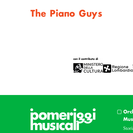
The Piano Guys
Orc
Musi
Stori