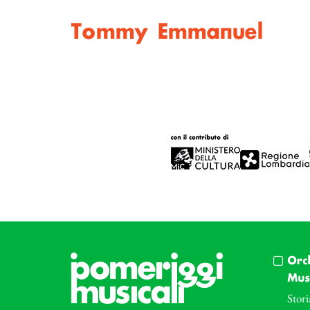
Tommy Emmanuel
Orc
Musi
Stori