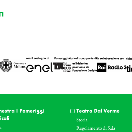
n
hestra I Pomeriggi
Teatro Dal Verme
cali
Storia
a
Regolamento di Sala