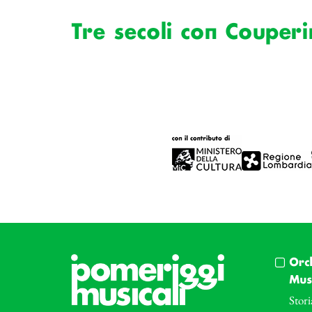
Tre secoli con Couperi
Orc
Musi
Stori