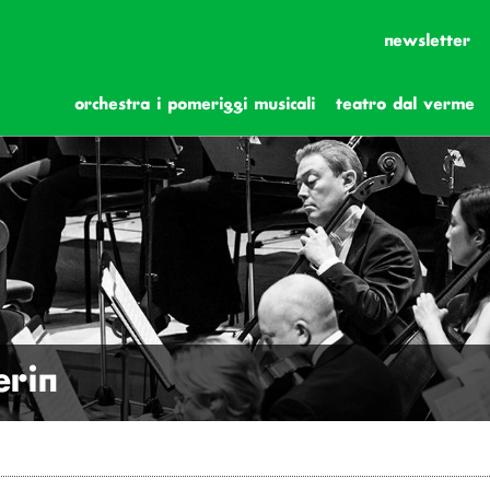
newsletter
orchestra i pomeriggi musicali
teatro dal verme
erin