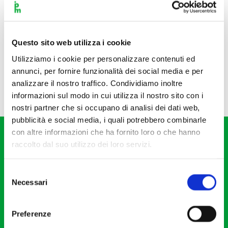
Questo sito web utilizza i cookie
Utilizziamo i cookie per personalizzare contenuti ed
annunci, per fornire funzionalità dei social media e per
analizzare il nostro traffico. Condividiamo inoltre
informazioni sul modo in cui utilizza il nostro sito con i
nostri partner che si occupano di analisi dei dati web,
pubblicità e social media, i quali potrebbero combinarle
con altre informazioni che ha fornito loro o che hanno
raccolto dal suo utilizzo dei loro servizi.
Selezione
Necessari
del
Fondazione I Pomeriggi Musicali
consenso
Via S. Giovanni sul Muro, 2
Preferenze
20121 Milano