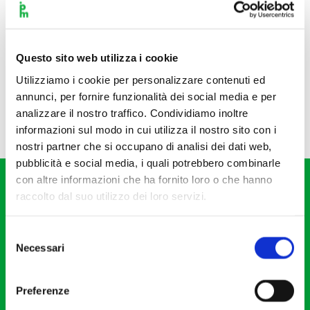
Questo sito web utilizza i cookie
Utilizziamo i cookie per personalizzare contenuti ed
annunci, per fornire funzionalità dei social media e per
analizzare il nostro traffico. Condividiamo inoltre
informazioni sul modo in cui utilizza il nostro sito con i
nostri partner che si occupano di analisi dei dati web,
pubblicità e social media, i quali potrebbero combinarle
con altre informazioni che ha fornito loro o che hanno
raccolto dal suo utilizzo dei loro servizi.
Selezione
Necessari
del
Fondazione I Pomeriggi Musicali
consenso
Via S. Giovanni sul Muro, 2
Preferenze
20121 Milano