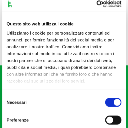
Questo sito web utilizza i cookie
Utilizziamo i cookie per personalizzare contenuti ed
annunci, per fornire funzionalità dei social media e per
analizzare il nostro traffico. Condividiamo inoltre
informazioni sul modo in cui utilizza il nostro sito con i
nostri partner che si occupano di analisi dei dati web,
pubblicità e social media, i quali potrebbero combinarle
con altre informazioni che ha fornito loro o che hanno
raccolto dal suo utilizzo dei loro servizi.
Selezione
Necessari
del
Fondazione I Pomeriggi Musicali
consenso
Via S. Giovanni sul Muro, 2
Preferenze
20121 Milano