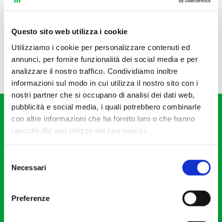
Questo sito web utilizza i cookie
Utilizziamo i cookie per personalizzare contenuti ed
annunci, per fornire funzionalità dei social media e per
analizzare il nostro traffico. Condividiamo inoltre
informazioni sul modo in cui utilizza il nostro sito con i
nostri partner che si occupano di analisi dei dati web,
pubblicità e social media, i quali potrebbero combinarle
con altre informazioni che ha fornito loro o che hanno
raccolto dal suo utilizzo dei loro servizi.
Selezione
Fondazione I Pomeriggi Musicali
Necessari
del
Via S. Giovanni sul Muro, 2
consenso
20121 Milano
Preferenze
Partita Iva 04410060158
Cod. Fisc. 80078650159