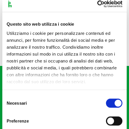
Questo sito web utilizza i cookie
Utilizziamo i cookie per personalizzare contenuti ed
annunci, per fornire funzionalità dei social media e per
analizzare il nostro traffico. Condividiamo inoltre
informazioni sul modo in cui utilizza il nostro sito con i
nostri partner che si occupano di analisi dei dati web,
pubblicità e social media, i quali potrebbero combinarle
con altre informazioni che ha fornito loro o che hanno
raccolto dal suo utilizzo dei loro servizi.
Selezione
Necessari
del
Fondazione I Pomeriggi Musicali
consenso
Via S. Giovanni sul Muro, 2
Preferenze
20121 Milano