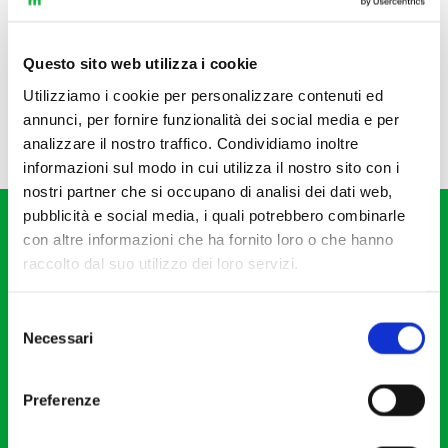
Questo sito web utilizza i cookie
Utilizziamo i cookie per personalizzare contenuti ed
annunci, per fornire funzionalità dei social media e per
analizzare il nostro traffico. Condividiamo inoltre
informazioni sul modo in cui utilizza il nostro sito con i
nostri partner che si occupano di analisi dei dati web,
pubblicità e social media, i quali potrebbero combinarle
con altre informazioni che ha fornito loro o che hanno
raccolto dal suo utilizzo dei loro servizi.
Selezione
Fondazione I Pomeriggi Musicali
Necessari
del
Via S. Giovanni sul Muro, 2
consenso
20121 Milano
Preferenze
Partita Iva 04410060158
Cod. Fisc. 80078650159