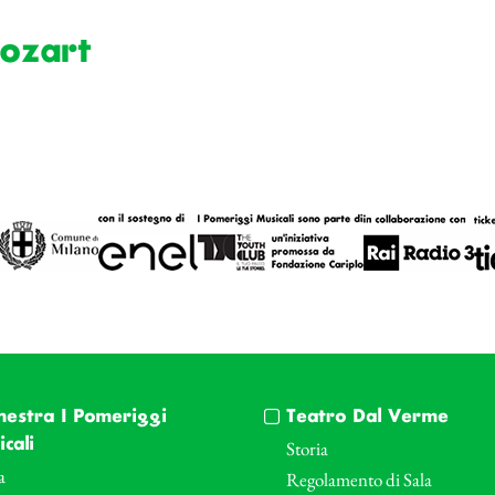
ozart
hestra I Pomeriggi
Teatro Dal Verme
cali
Storia
a
Regolamento di Sala