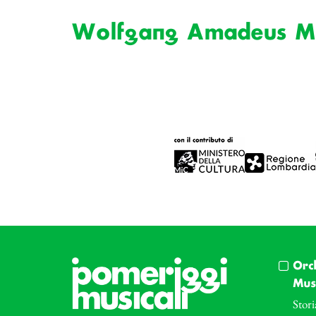
Wolfgang Amadeus M
Orc
Musi
Stori