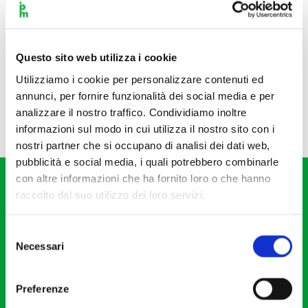
Questo sito web utilizza i cookie
Utilizziamo i cookie per personalizzare contenuti ed
annunci, per fornire funzionalità dei social media e per
analizzare il nostro traffico. Condividiamo inoltre
informazioni sul modo in cui utilizza il nostro sito con i
nostri partner che si occupano di analisi dei dati web,
pubblicità e social media, i quali potrebbero combinarle
con altre informazioni che ha fornito loro o che hanno
raccolto dal suo utilizzo dei loro servizi.
Selezione
Necessari
del
Fondazione I Pomeriggi Musicali
consenso
Via S. Giovanni sul Muro, 2
Preferenze
20121 Milano