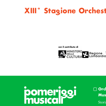
XIIIª Stagione Orchest
Orc
Musi
Stori