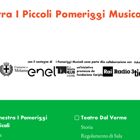
ra I Piccoli Pomeriggi Musica
hestra I Pomeriggi
Teatro Dal Verme
cali
Storia
a
Regolamento di Sala