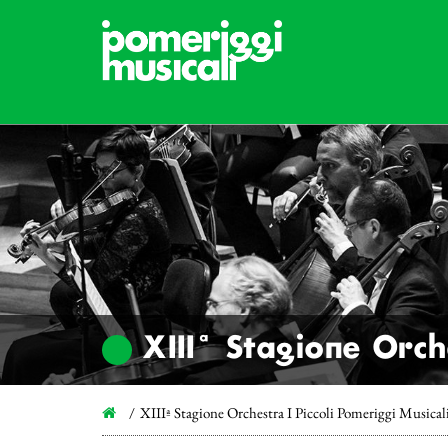
XIIIª Stagione Orch
XIIIª Stagione Orchestra I Piccoli Pomeriggi Musical