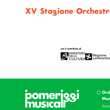
XV Stagione Orchestra 
Orc
Musi
Stori