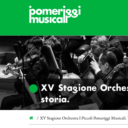
XV Stagione Orchest
storia.
XV Stagione Orchestra I Piccoli Pomeriggi Musicali. 